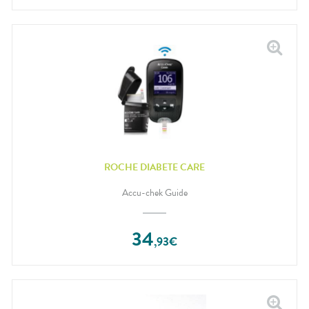
ROCHE DIABETE CARE
Accu-chek Guide
34
,
93
€