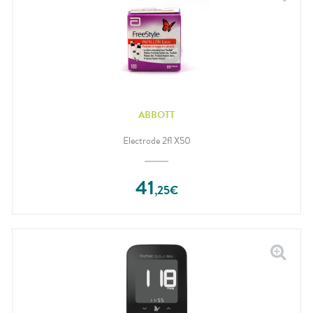
ABBOTT
Electrode 2fl X50
41
,
25
€