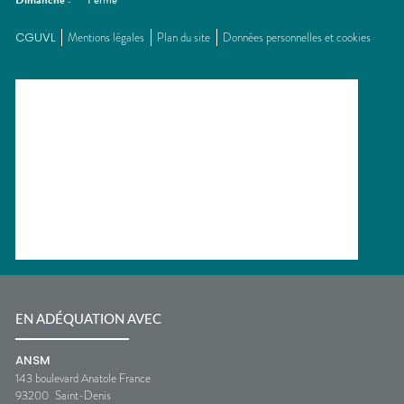
Dimanche
:
Fermé
CGUVL
Mentions légales
Plan du site
Données personnelles et cookies
EN ADÉQUATION AVEC
ANSM
143 boulevard Anatole France
93200
Saint-Denis