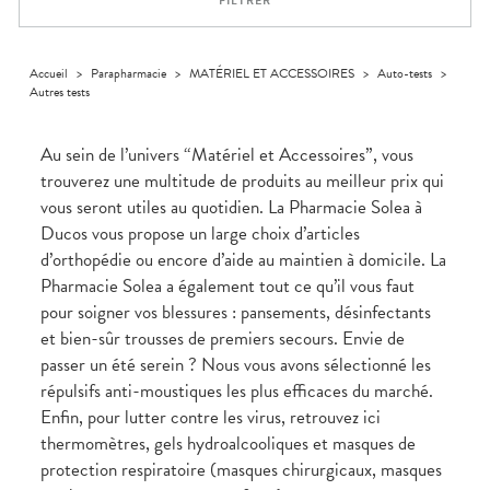
FILTRER
médicaux
Corps
Homme
Solaire
Accueil
>
Parapharmacie
>
MATÉRIEL ET ACCESSOIRES
>
Auto-tests
>
Autres tests
Visage
Au sein de l’univers “Matériel et Accessoires”, vous
trouverez une multitude de produits au meilleur prix qui
vous seront utiles au quotidien. La Pharmacie Solea à
Ducos vous propose un large choix d’articles
d’orthopédie ou encore d’aide au maintien à domicile. La
Pharmacie Solea a également tout ce qu’il vous faut
pour soigner vos blessures : pansements, désinfectants
et bien-sûr trousses de premiers secours. Envie de
passer un été serein ? Nous vous avons sélectionné les
répulsifs anti-moustiques les plus efficaces du marché.
Enfin, pour lutter contre les virus, retrouvez ici
thermomètres, gels hydroalcooliques et masques de
protection respiratoire (masques chirurgicaux, masques