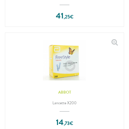
41
,
25
€
ABBOT
Lancette X200
14
,
73
€