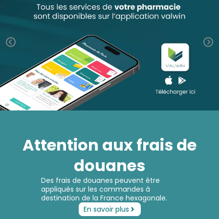
Orthopédie
Vétérinaire
VISAGE-
PHARMACIES
Etendre
MÉDICAUX
Compléments
CORPS-
DE GARDE
Trousse à
alimentaires
CHEVEUX
VOTRE
pharmacie
INFORMATIONS
APPLICATION
Dispositifs
Cheveux
UTILES
DE SANTÉ
médicaux
Corps
Homme
Solaire
Visage
Attention aux frais de
douanes
Des frais de douanes peuvent être
appliqués sur les commandes à
destination de la France hexagonale.
En savoir plus