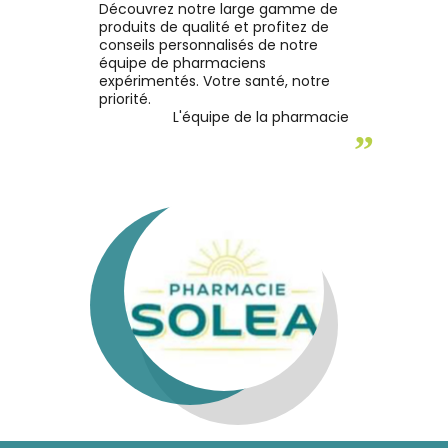
l’acné juvénile.
terme et augmenter vot
inflam
Découvrez notre large gamme de
assurance, notre savon
une
produits de qualité et profitez de
antibactérien vous aidera
agréa
conseils personnalisés de notre
résoudre cela durablemen
tou
équipe de pharmaciens
Voyons les raisons à cela
expérimentés. Votre santé, notre
priorité.
L'équipe de la pharmacie
”