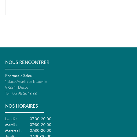
NOUS RENCONTRER
Pharmacie Solea
1 place Asselin de Beauville
97224
Ducos
Tel :
05 96 56 18 88
NOS HORAIRES
Lundi
:
07:30-20:00
Mardi
:
07:30-20:00
Mercredi
:
07:30-20:00
Jeudi
:
07:30-20:00