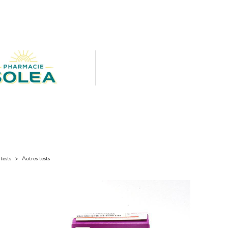
tests
>
Autres tests