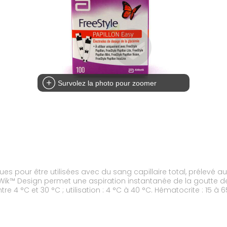
Survolez la photo pour zoomer
es pour être utilisées avec du sang capillaire total, prélevé a
ipWik™ Design permet une aspiration instantanée de la goutte de
 4 °C et 30 °C ; utilisation : 4 °C à 40 °C. Hématocrite : 15 à 6