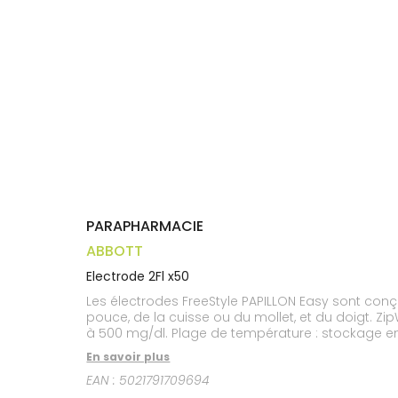
médicaux
Corps
Homme
Solaire
Visage
PARAPHARMACIE
ABBOTT
Electrode 2Fl x50
Les électrodes FreeStyle PAPILLON Easy sont conçu
pouce, de la cuisse ou du mollet, et du doigt. Z
à 500 mg/dl. Plage de température : stockage entre
En savoir plus
EAN :
5021791709694