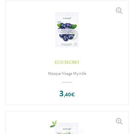
ECO SECRET
Masque Visage Myrtille
3
,
40
€