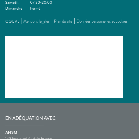
Samedi
:
07:30-20:00
Dimanche
:
Fermé
CGUVL
Mentions légales
Plan du site
Données personnelles et cookies
EN ADÉQUATION AVEC
ANSM
143 boulevard Anatole France