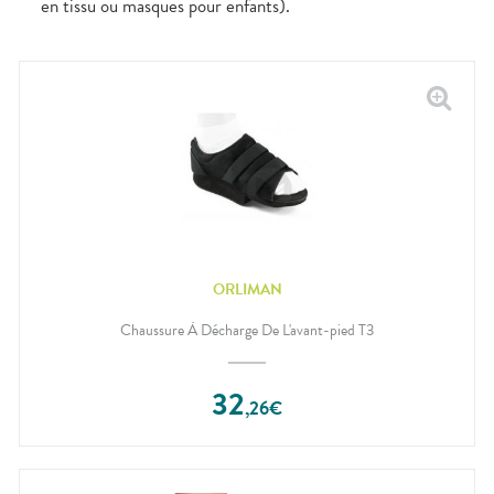
en tissu ou masques pour enfants).
ORLIMAN
Chaussure À Décharge De L'avant-pied T3
32
,
26
€