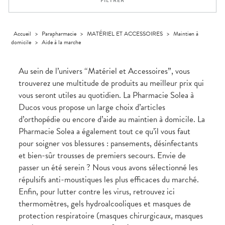
FILTRER
médicaux
Corps
Homme
Solaire
Accueil
>
Parapharmacie
>
MATÉRIEL ET ACCESSOIRES
>
Maintien à
domicile
>
Aide à la marche
Visage
Au sein de l’univers “Matériel et Accessoires”, vous
trouverez une multitude de produits au meilleur prix qui
vous seront utiles au quotidien. La Pharmacie Solea à
Ducos vous propose un large choix d’articles
d’orthopédie ou encore d’aide au maintien à domicile. La
Pharmacie Solea a également tout ce qu’il vous faut
pour soigner vos blessures : pansements, désinfectants
et bien-sûr trousses de premiers secours. Envie de
passer un été serein ? Nous vous avons sélectionné les
répulsifs anti-moustiques les plus efficaces du marché.
Enfin, pour lutter contre les virus, retrouvez ici
thermomètres, gels hydroalcooliques et masques de
protection respiratoire (masques chirurgicaux, masques