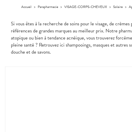
médicaux
Corps
Accueil
>
Parapharmacie
>
VISAGE-CORPS-CHEVEUX
>
Solaire
>
Ap
Homme
Solaire
Si vous êtes à la recherche de soins pour le visage, de crèmes 
Visage
références de grandes marques au meilleur prix. Notre pharmac
atopique ou bien à tendance acnéique, vous trouverez forcém
pleine santé ? Retrouvez ici shampooings, masques et autres so
douche et de savons.