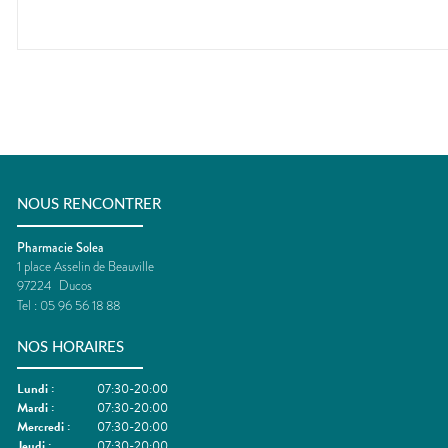
NOUS RENCONTRER
Pharmacie Solea
1 place Asselin de Beauville
97224
Ducos
Tel :
05 96 56 18 88
NOS HORAIRES
Lundi
:
07:30-20:00
Mardi
:
07:30-20:00
Mercredi
:
07:30-20:00
Jeudi
:
07:30-20:00