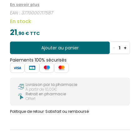
océans.
En savoir plus
EAN :
3770000717587
En stock
21
,
90
€ TTC
Ajouter au panier
-
1
+
Paiements 100% sécurisés
Livraison par la pharmacie
À partir de 10,00€
Retrait en pharmacie
Offert
Politique de retour
Satisfait ou remboursé