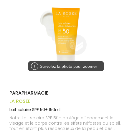
médicaux
Corps
Homme
Solaire
Visage
Survolez la photo pour zoomer
PARAPHARMACIE
LA ROSÉE
Lait solaire SPF 50+ 150ml
Notre Lait solaire SPF 50+ protège efficacement le
visage et le corps contre les effets néfastes du soleil,
tout en étant plus respectueux de la peau et des