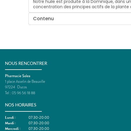
Notre huile est produite à la Dominique, dans un
concentration des principes actifs de la plant
Contenu
NOUS RENCONTRER
Pharmacie Solea
1 place Asselin de Beauville
97224
Ducos
Tel :
05 96 56 18 88
NOS HORAIRES
Lundi
:
07:30-20:00
Mardi
:
07:30-20:00
Mercredi
:
07:30-20:00