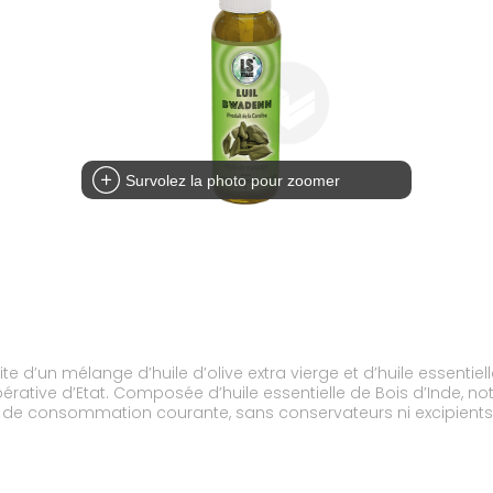
Survolez la photo pour zoomer
te d’un mélange d’huile d’olive extra vierge et d’huile essentiel
rative d’Etat. Composée d’huile essentielle de Bois d’Inde, not
it de consommation courante, sans conservateurs ni excipients