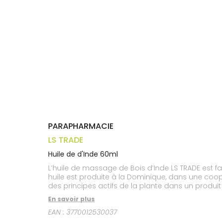
médicaux
Corps
Homme
Solaire
Visage
PARAPHARMACIE
LS TRADE
Huile de d'Inde 60ml
L’huile de massage de Bois d’Inde LS TRADE est fai
huile est produite à la Dominique, dans une coopé
des principes actifs de la plante dans un produ
En savoir plus
EAN :
3770012530037