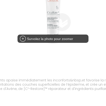
Survolez la photo pour zoomer
nts apaise immédiatement les inconforts&nbsp;et favorise la r
rritations des couches superficielles de l’épiderme, et crée un
'Avène, de [C⁺-Restore]™ réparateur et d'ingrédients purifiants
t aux zones intimes externes.