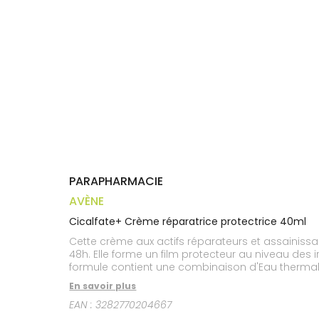
médicaux
Corps
Homme
Solaire
Visage
PARAPHARMACIE
AVÈNE
Cicalfate+ Crème réparatrice protectrice 40ml
Cette crème aux actifs réparateurs et assainissa
48h. Elle forme un film protecteur au niveau des i
formule contient une combinaison d'Eau thermale d
Crème réparatrice protectrice convient égalemen
En savoir plus
EAN :
3282770204667