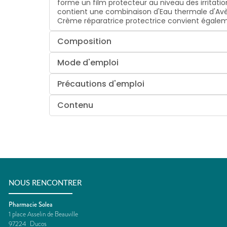
forme un film protecteur au niveau des irritati
contient une combinaison d'Eau thermale d'Avène
Crème réparatrice protectrice convient égalem
Composition
Mode d'emploi
Précautions d'emploi
Contenu
NOUS RENCONTRER
Pharmacie Solea
1 place Asselin de Beauville
97224
Ducos