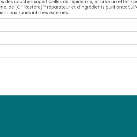
ons des couches superficielles de l’épiderme, et crée un effet «
, de [C⁺-Restore]™ réparateur et d'ingrédients purifiants: Sulfa
ent aux zones intimes externes.