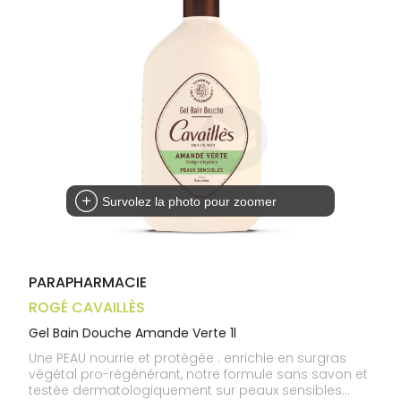
médicaux
Corps
Homme
Solaire
Visage
Survolez la photo pour zoomer
PARAPHARMACIE
ROGÉ CAVAILLÈS
Gel Bain Douche Amande Verte 1l
Une PEAU nourrie et protégée : enrichie en surgras
végétal pro-régénérant, notre formule sans savon et
testée dermatologiquement sur peaux sensibles