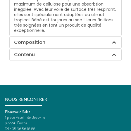
maximum de cellulose pour une absorbtion
inégalée. Avec leur voile de surface très respirant,
elles sont spécialement adaptées au climat
tropical. Bébé est toujours au sec ! Leurs finitions
très soignées en font un produit de qualité
exceptionnelle.
Composition
Contenu
NOUS RENCONTRER
Pharmacie Solea
1 place Asselin de Beauville
97224
Ducos
Tel :
05 96 56 18 88