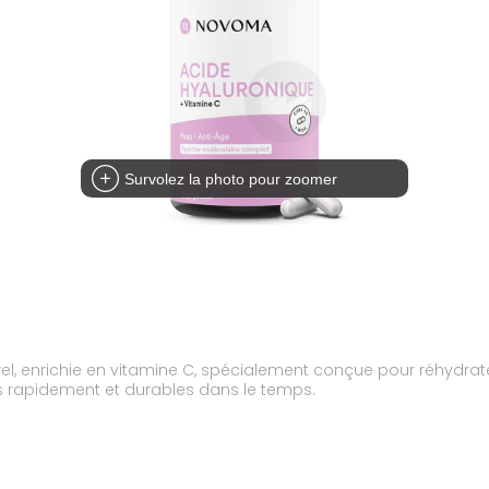
Survolez la photo pour zoomer
el, enrichie en vitamine C, spécialement conçue pour réhydrat
ibles rapidement et durables dans le temps.