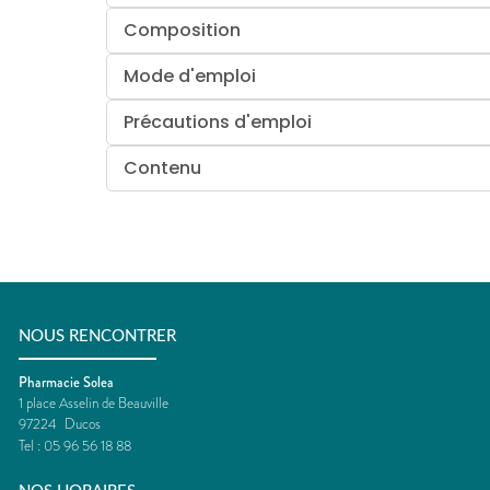
Composition
Mode d'emploi
Précautions d'emploi
Contenu
NOUS RENCONTRER
Pharmacie Solea
1 place Asselin de Beauville
97224
Ducos
Tel :
05 96 56 18 88