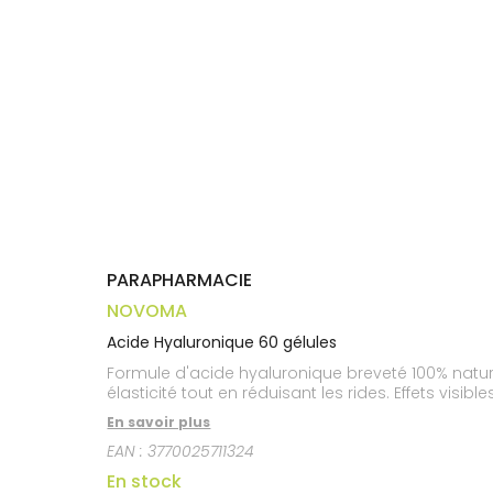
médicaux
Corps
Homme
Solaire
Visage
PARAPHARMACIE
NOVOMA
Acide Hyaluronique 60 gélules
Formule d'acide hyaluronique breveté 100% natur
élasticité tout en réduisant les rides. Effets vis
En savoir plus
EAN :
3770025711324
En stock