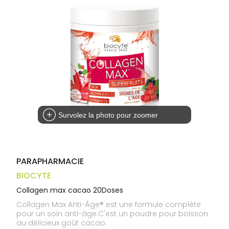
médicaux
Corps
Homme
Solaire
Visage
Survolez la photo pour zoomer
PARAPHARMACIE
BIOCYTE
Collagen max cacao 20Doses
Collagen Max Anti-Âge® est une formule complète
pour un soin anti-âge.C'est un poudre pour boisson
au délicieux goût cacao.