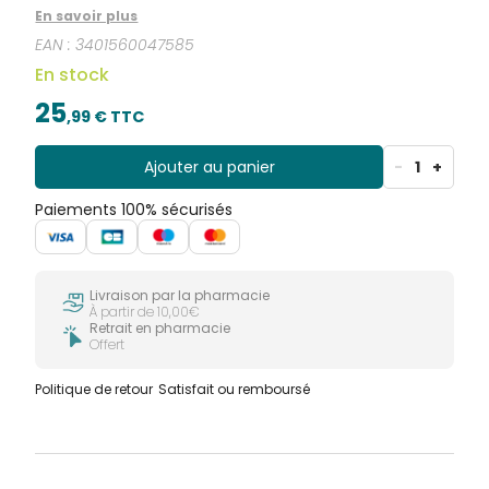
En savoir plus
EAN :
3401560047585
En stock
25
,
99
€ TTC
Ajouter au panier
-
1
+
Paiements 100% sécurisés
Livraison par la pharmacie
À partir de 10,00€
Retrait en pharmacie
Offert
Politique de retour
Satisfait ou remboursé