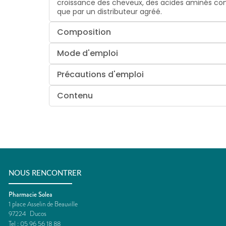
croissance des cheveux, des acides aminés cons
que par un distributeur agréé.
Composition
Mode d'emploi
Précautions d'emploi
Contenu
NOUS RENCONTRER
Pharmacie Solea
1 place Asselin de Beauville
97224
Ducos
Tel :
05 96 56 18 88