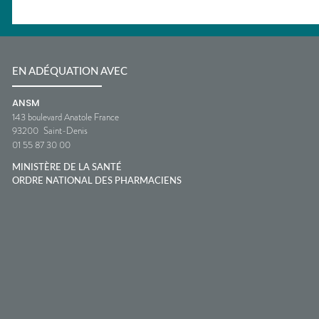
EN ADÉQUATION AVEC
ANSM
143 boulevard Anatole France
93200
Saint-Denis
01 55 87 30 00
MINISTÈRE DE LA SANTÉ
ORDRE NATIONAL DES PHARMACIENS