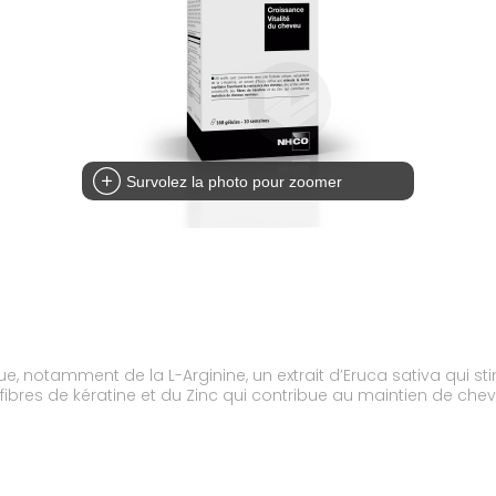
Survolez la photo pour zoomer
, notamment de la L-Arginine, un extrait d’Eruca sativa qui sti
fibres de kératine et du Zinc qui contribue au maintien de ch