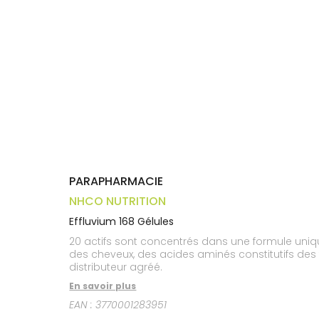
médicaux
Corps
Homme
Solaire
Visage
PARAPHARMACIE
NHCO NUTRITION
Effluvium 168 Gélules
20 actifs sont concentrés dans une formule unique
des cheveux, des acides aminés constitutifs des 
distributeur agréé.
En savoir plus
EAN :
3770001283951