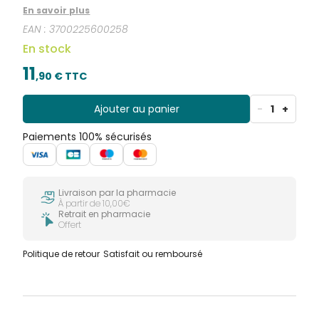
B8-B9-B12-Bétacarotène (Provitamine A), Fer,
En savoir plus
Manganèse, Cuivre, Zinc, Potassium, Iode, Molybdène,
EAN :
3700225600258
Sélénium, et Chrome.
En stock
11
,
90
€ TTC
Ajouter au panier
-
1
+
Paiements 100% sécurisés
Livraison par la pharmacie
À partir de 10,00€
Retrait en pharmacie
Offert
Politique de retour
Satisfait ou remboursé