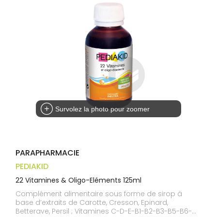
médicaux
Corps
Homme
Solaire
Visage
Survolez la photo pour zoomer
PARAPHARMACIE
PEDIAKID
22 Vitamines & Oligo-Eléments 125ml
Complément alimentaire sous forme de sirop à
base d’extraits de Carotte, Cresson, Epinard,
Betterave, Persil ; Vitamines C-D-E-B1-B2-B3-B5-B6-