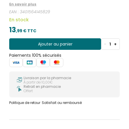
En savoir plus
EAN :
3401564145829
En stock
13
,
99
€ TTC
Ajouter au panier
-
1
+
Paiements 100% sécurisés
Livraison par la pharmacie
À partir de 10,00€
Retrait en pharmacie
Offert
Politique de retour
Satisfait ou remboursé