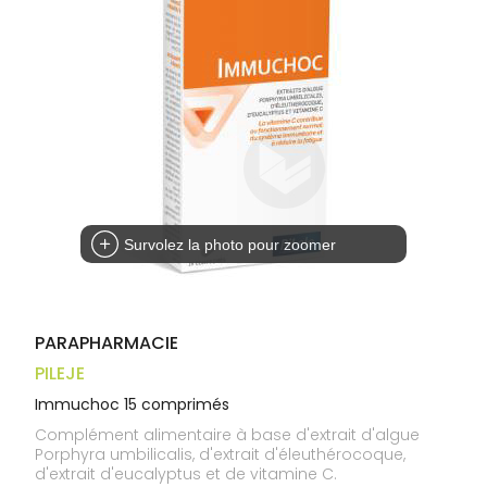
médicaux
Corps
Homme
Solaire
Visage
Survolez la photo pour zoomer
PARAPHARMACIE
PILEJE
Immuchoc 15 comprimés
Complément alimentaire à base d'extrait d'algue
Porphyra umbilicalis, d'extrait d'éleuthérocoque,
d'extrait d'eucalyptus et de vitamine C.