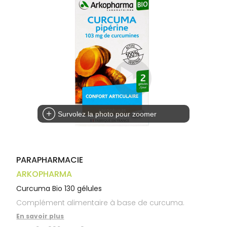
médicaux
Corps
Homme
Solaire
Visage
Survolez la photo pour zoomer
PARAPHARMACIE
ARKOPHARMA
Curcuma Bio 130 gélules
Complément alimentaire à base de curcuma.
En savoir plus