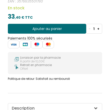
EAN :
3578835501780
En stock
33
,
40
€ TTC
Ajouter au panier
-
1
+
Paiements 100% sécurisés
Livraison par la pharmacie
À partir de 10,00€
Retrait en pharmacie
Offert
Politique de retour
Satisfait ou remboursé
Description