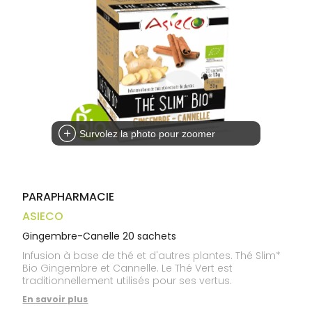
médicaux
Corps
Homme
Solaire
Visage
Survolez la photo pour zoomer
PARAPHARMACIE
ASIECO
Gingembre-Canelle 20 sachets
Infusion à base de thé et d'autres plantes. Thé Slim*
Bio Gingembre et Cannelle. Le Thé Vert est
traditionnellement utilisés pour ses vertus.
En savoir plus