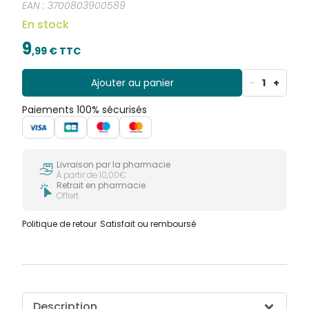
EAN :
3700803900589
En stock
9
,
99
€ TTC
Ajouter au panier
-
1
+
Paiements 100% sécurisés
Livraison par la pharmacie
À partir de 10,00€
Retrait en pharmacie
Offert
Politique de retour
Satisfait ou remboursé
Description