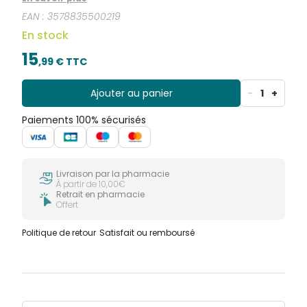
ampoules de 15 ml. Produit certifié AB et ECOCERT,
EAN :
3578835500219
issu de l'Agriculture Biologique.
En stock
15
,
99
€ TTC
Ajouter au panier
-
1
+
Paiements 100% sécurisés
Livraison par la pharmacie
À partir de 10,00€
Retrait en pharmacie
Offert
Politique de retour
Satisfait ou remboursé