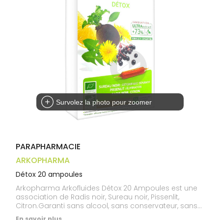
médicaux
Corps
Homme
Solaire
Visage
Survolez la photo pour zoomer
PARAPHARMACIE
ARKOPHARMA
Détox 20 ampoules
Arkopharma Arkofluides Détox 20 Ampoules est une
association de Radis noir, Sureau noir, Pissenlit,
Citron.Garanti sans alcool, sans conservateur, sans
alcool. Plantes de haute qualité contrôlées. 20
En savoir plus