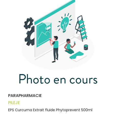
médicaux
Corps
Homme
Solaire
Visage
PARAPHARMACIE
PILEJE
EPS Curcuma Extrait fluide Phytoprevent 500ml