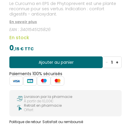
Le Curcuma en EPS de Phytoprevent est une plante
reconnue pour ses vertus. Indication : confort
digestifs - antioxydant.
En savoir plus
EAN :
3401545125826
En stock
0
,
15
€ TTC
Ajouter au panier
-
1
+
Paiements 100% sécurisés
Livraison par la pharmacie
À partir de 10,00€
Retrait en pharmacie
Offert
Politique de retour
Satisfait ou remboursé