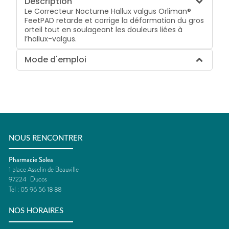
Description
Le Correcteur Nocturne Hallux valgus Orliman®
FeetPAD retarde et corrige la déformation du gros
orteil tout en soulageant les douleurs liées à
l’hallux-valgus.
Mode d'emploi
NOUS RENCONTRER
Pharmacie Solea
1 place Asselin de Beauville
97224
Ducos
Tel :
05 96 56 18 88
NOS HORAIRES