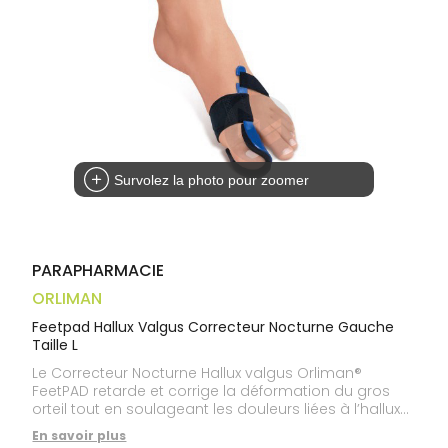
médicaux
Corps
Homme
Solaire
Visage
Survolez la photo pour zoomer
PARAPHARMACIE
ORLIMAN
Feetpad Hallux Valgus Correcteur Nocturne Gauche
Taille L
Le Correcteur Nocturne Hallux valgus Orliman®
FeetPAD retarde et corrige la déformation du gros
orteil tout en soulageant les douleurs liées à l’hallux-
valgus.
En savoir plus