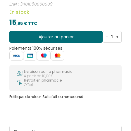
EAN :
3401060050009
En stock
15
,
95
€ TTC
Ajouter au panier
-
1
+
Paiements 100% sécurisés
Livraison par la pharmacie
À partir de 10,00€
Retrait en pharmacie
Offert
Politique de retour
Satisfait ou remboursé