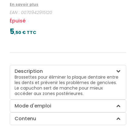
zones postérieures.
En savoir plus
EAN :
0070942915120
Épuisé
5
,
50
€ TTC
Description
Brossettes pour éliminer la plaque dentaire entre
les dents et prévenir les problèmes de gencives.
Le capuchon sert de manche pour mieux
accéder aux zones postérieures.
Mode d'emploi
Contenu