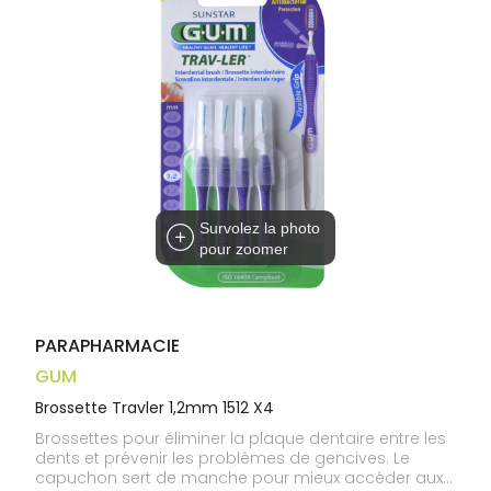
médicaux
Corps
Homme
Solaire
Visage
Survolez la photo
pour zoomer
PARAPHARMACIE
GUM
Brossette Travler 1,2mm 1512 X4
Brossettes pour éliminer la plaque dentaire entre les
dents et prévenir les problèmes de gencives. Le
capuchon sert de manche pour mieux accéder aux