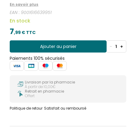
est aussi douce que la peau d'une maman. Une
En savoir plus
tétine acceptée par 94% des bébés*.
EAN :
9001616639951
En stock
7
,
99
€ TTC
Ajouter au panier
-
1
+
Paiements 100% sécurisés
Livraison par la pharmacie
À partir de 10,00€
Retrait en pharmacie
Offert
Politique de retour
Satisfait ou remboursé