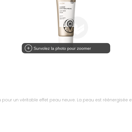
Survolez la photo pour zoomer
u pour un véritable effet peau neuve. La peau est réénergisée e