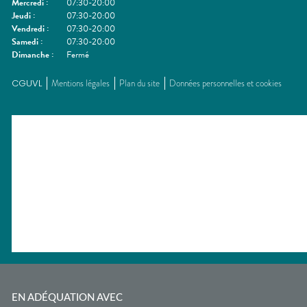
Mercredi
:
07:30-20:00
Jeudi
:
07:30-20:00
Vendredi
:
07:30-20:00
Samedi
:
07:30-20:00
Dimanche
:
Fermé
CGUVL
Mentions légales
Plan du site
Données personnelles et cookies
EN ADÉQUATION AVEC