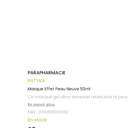
médicaux
Corps
Homme
Solaire
Visage
PARAPHARMACIE
PATYKA
Masque Effet Peau Neuve 50ml
Ce masque gel ultra-sensoriel retexturise la pea
En savoir plus
EAN :
3700591910050
En stock