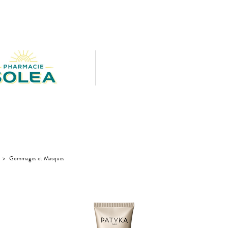
>
Gommages et Masques