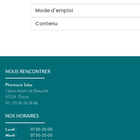
Mode d'emploi
Contenu
NOUS RENCONTRER
Pharmacie Solea
1 place Asselin de Beauville
97224
Ducos
Tel :
05 96 56 18 88
NOS HORAIRES
Lundi
:
07:30-20:00
Mardi
:
07:30-20:00