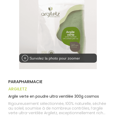
médicaux
Corps
Homme
Solaire
Visage
Survolez la photo pour zoomer
PARAPHARMACIE
ARGILETZ
Argile verte en poudre ultra ventilée 300g cosmos
Rigoureusement sélectionnée, 100% naturelle, séchée
au soleil, soumise à de nombreux contrôles, l’argile
verte ultra-ventilée Argiletz, exceptionnellement riche