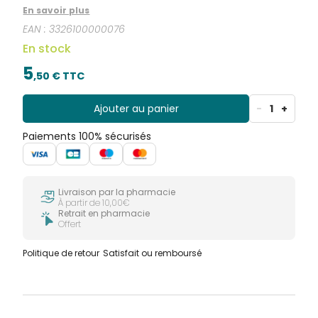
en minéraux utiles à l’organisme est une poudre
En savoir plus
d’argile fine d’environ 20 microns extraite en France.
EAN :
3326100000076
En stock
5
,
50
€ TTC
Ajouter au panier
-
1
+
Paiements 100% sécurisés
Livraison par la pharmacie
À partir de 10,00€
Retrait en pharmacie
Offert
Politique de retour
Satisfait ou remboursé