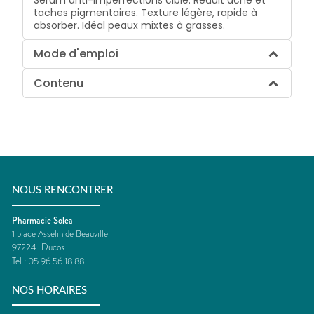
taches pigmentaires. Texture légère, rapide à
absorber. Idéal peaux mixtes à grasses.
Mode d'emploi
Contenu
NOUS RENCONTRER
Pharmacie Solea
1 place Asselin de Beauville
97224
Ducos
Tel :
05 96 56 18 88
NOS HORAIRES