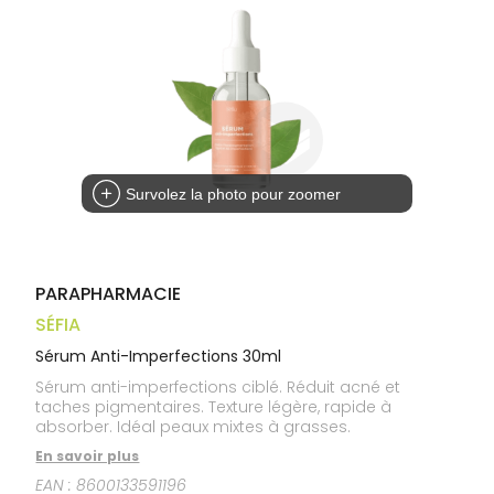
médicaux
Corps
Homme
Solaire
Visage
Survolez la photo pour zoomer
PARAPHARMACIE
SÉFIA
Sérum Anti-Imperfections 30ml
Sérum anti-imperfections ciblé. Réduit acné et
taches pigmentaires. Texture légère, rapide à
absorber. Idéal peaux mixtes à grasses.
En savoir plus
EAN :
8600133591196