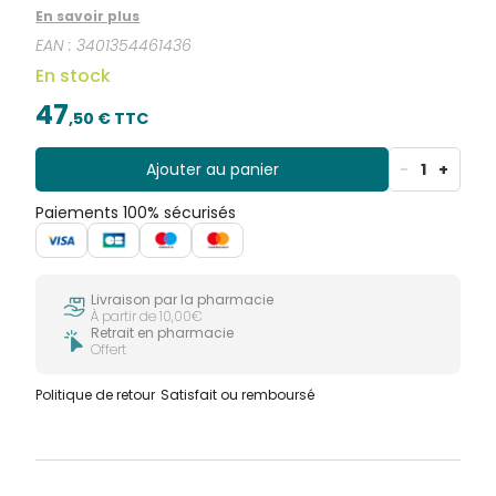
de tous les types de rides (âge, déshydratation,
En savoir plus
expression), redensifier, raffermir et lifter visiblement la
EAN :
3401354461436
peau.
En stock
47
,
50
€ TTC
Ajouter au panier
-
1
+
Paiements 100% sécurisés
Livraison par la pharmacie
À partir de 10,00€
Retrait en pharmacie
Offert
Politique de retour
Satisfait ou remboursé