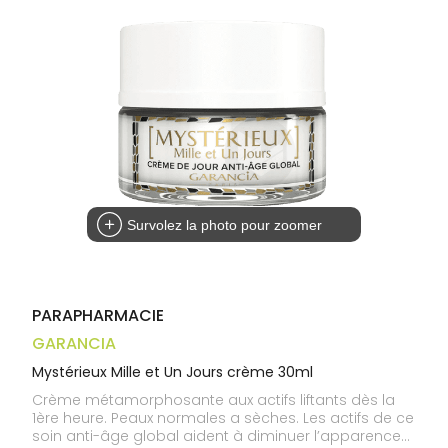
médicaux
Corps
Homme
Solaire
Visage
Survolez la photo pour zoomer
PARAPHARMACIE
GARANCIA
Mystérieux Mille et Un Jours crème 30ml
Crème métamorphosante aux actifs liftants dès la
1ère heure. Peaux normales a sèches. Les actifs de ce
soin anti-âge global aident à diminuer l’apparence