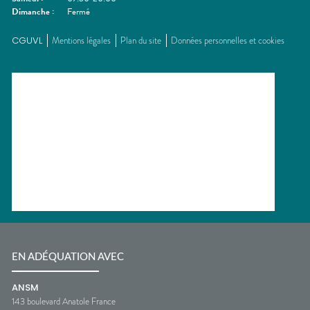
Dimanche
:
Fermé
CGUVL
Mentions légales
Plan du site
Données personnelles et cookies
EN ADÉQUATION AVEC
ANSM
143 boulevard Anatole France