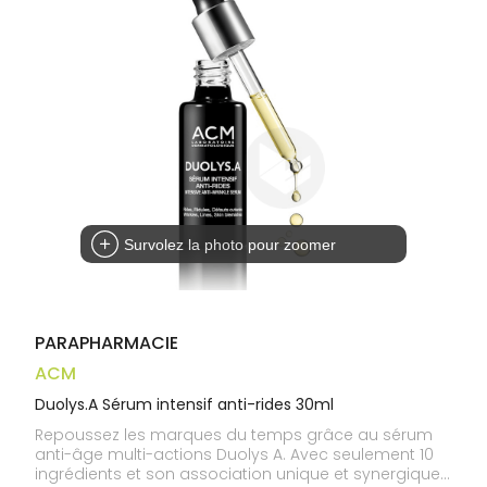
médicaux
Corps
Homme
Solaire
Visage
Survolez la photo pour zoomer
PARAPHARMACIE
ACM
Duolys.A Sérum intensif anti-rides 30ml
Repoussez les marques du temps grâce au sérum
anti-âge multi-actions Duolys A. Avec seulement 10
ingrédients et son association unique et synergique