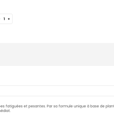
-
1
+
bes fatiguées et pesantes. Par sa formule unique à base de plan
médiat.