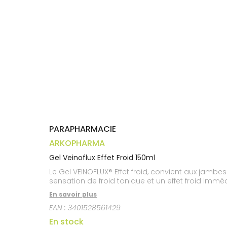
médicaux
Corps
Homme
Solaire
Visage
PARAPHARMACIE
ARKOPHARMA
Gel Veinoflux Effet Froid 150ml
Le Gel VEINOFLUX® Effet froid, convient aux jamb
sensation de froid tonique et un effet froid imméd
En savoir plus
EAN :
3401528561429
En stock