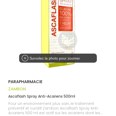
médicaux
Corps
Homme
Solaire
Visage
Survolez la photo pour zoomer
PARAPHARMACIE
ZAMBON
Ascaflash Spray Anti-Acariens 500ml
Pour un environnement plus sain, le traitement
préventif et curatif Zambon Ascaflash Spray Anti-
Acariens 500 ml est actif sur les acariens dont les