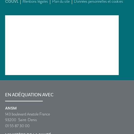
CGUVL
Mentions légales
Plan du site
Données personnelles et cookies
EN ADÉQUATION AVEC
ANSM
143 boulevard Anatole France
93200
Saint-Denis
01 55 87 30 00