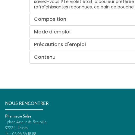
saviez-vous ? Le violet était la couleur préfér
rafraîchissantes reconnues, ce bain de bouche 
Composition
Mode d'emploi
Précautions d'emploi
Contenu
NOUS RENCONTRER
Pharmacie Solea
1 place Asselin de Beauville
97224
Ducos
Tel :
05 96 56 18 88