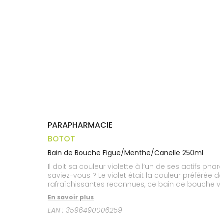
médicaux
Corps
Homme
Solaire
Visage
PARAPHARMACIE
BOTOT
Bain de Bouche Figue/Menthe/Canelle 250ml
Il doit sa couleur violette à l’un de ses actifs ph
saviez-vous ? Le violet était la couleur préférée
rafraîchissantes reconnues, ce bain de bouche vo
En savoir plus
EAN :
3596490006259