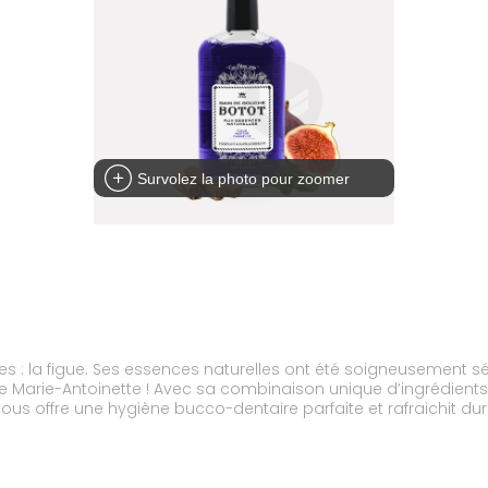
Survolez la photo pour zoomer
ares : la figue. Ses essences naturelles ont été soigneusement sé
 de Marie-Antoinette ! Avec sa combinaison unique d’ingrédient
us offre une hygiène bucco-dentaire parfaite et rafraichit dur