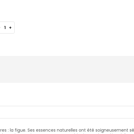
-
1
+
phares : la figue. Ses essences naturelles ont été soigneusement sé