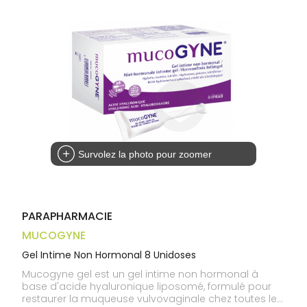
médicaux
Corps
Homme
Solaire
Visage
Survolez la photo pour zoomer
PARAPHARMACIE
MUCOGYNE
Gel Intime Non Hormonal 8 Unidoses
Mucogyne gel est un gel intime non hormonal à
base d'acide hyaluronique liposomé, formulé pour
restaurer la muqueuse vulvovaginale chez toutes les