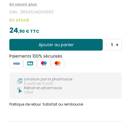
En savoir plus
EAN :
3664524000563
En stock
24
,
90
€ TTC
Ajouter au panier
-
1
+
Paiements 100% sécurisés
Livraison par la pharmacie
À partir de 10,00€
Retrait en pharmacie
Offert
Politique de retour
Satisfait ou remboursé