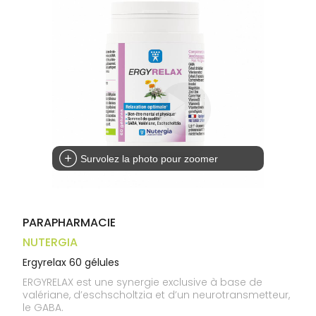
médicaux
Corps
Homme
Solaire
Visage
Survolez la photo pour zoomer
PARAPHARMACIE
NUTERGIA
Ergyrelax 60 gélules
ERGYRELAX est une synergie exclusive à base de
valériane, d’eschscholtzia et d’un neurotransmetteur,
le GABA.