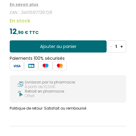
En savoir plus
EAN :
3401597736728
En stock
12
,
90
€ TTC
Ajouter au panier
-
1
+
Paiements 100% sécurisés
Livraison par la pharmacie
À partir de 10,00€
Retrait en pharmacie
Offert
Politique de retour
Satisfait ou remboursé