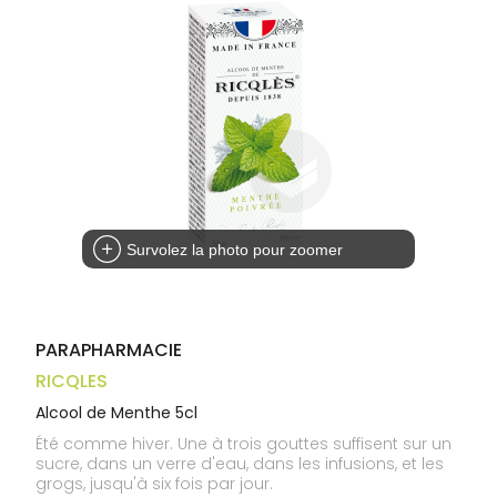
médicaux
Corps
Homme
Solaire
Visage
Survolez la photo pour zoomer
PARAPHARMACIE
RICQLES
Alcool de Menthe 5cl
Été comme hiver. Une à trois gouttes suffisent sur un
sucre, dans un verre d'eau, dans les infusions, et les
grogs, jusqu'à six fois par jour.