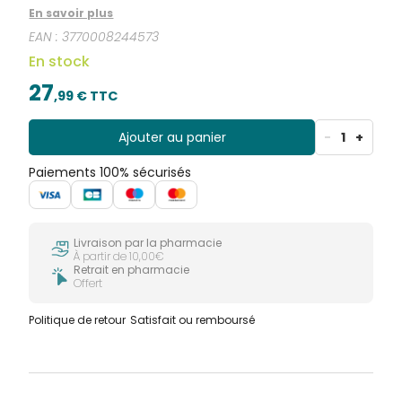
d'Harpagophytum et de Vitamine C avec
En savoir plus
édulcorants.
EAN :
3770008244573
En stock
27
,
99
€ TTC
Ajouter au panier
-
1
+
Paiements 100% sécurisés
Livraison par la pharmacie
À partir de 10,00€
Retrait en pharmacie
Offert
Politique de retour
Satisfait ou remboursé