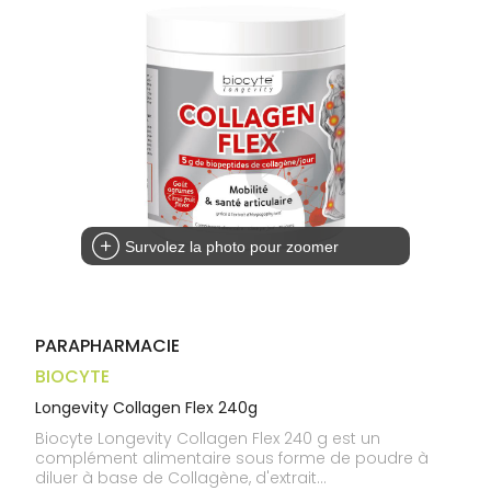
médicaux
Corps
Homme
Solaire
Visage
Survolez la photo pour zoomer
PARAPHARMACIE
BIOCYTE
Longevity Collagen Flex 240g
Biocyte Longevity Collagen Flex 240 g est un
complément alimentaire sous forme de poudre à
diluer à base de Collagène, d'extrait