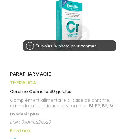
médicaux
Corps
Homme
Solaire
Visage
Survolez la photo pour zoomer
PARAPHARMACIE
THERALICA
Chrome Cannelle 30 gélules
Complément alimentaire à base de chrome,
cannelle, probiotiques et vitamines B1, B2, B3, B6.
En savoir plus
EAN :
3701402311523
En stock