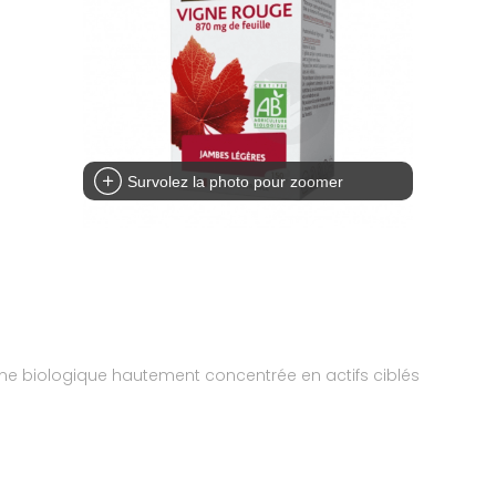
Survolez la photo pour zoomer
ine biologique hautement concentrée en actifs ciblés