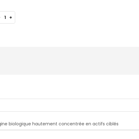
-
1
+
igine biologique hautement concentrée en actifs ciblés