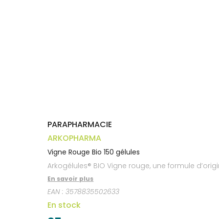
médicaux
Corps
Homme
Solaire
Visage
PARAPHARMACIE
ARKOPHARMA
Vigne Rouge Bio 150 gélules
Arkogélules® BIO Vigne rouge, une formule d’orig
En savoir plus
EAN :
3578835502633
En stock