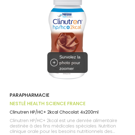
médicaux
Corps
Homme
Solaire
Visage
Survolez la
photo pour
zoomer
PARAPHARMACIE
NESTLÉ HEALTH SCIENCE FRANCE
Clinutren HP/HC+ 2kcal Chocolat 4x200ml
Clinutren HP/HC+ 2kcal est une denrée alimentaire
destinée à des fins médicales spéciales. Nutrition
clinique orale pour les besoins nutritionnels des