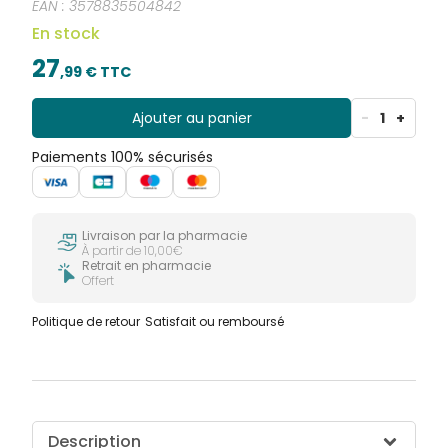
EAN :
3578835504842
En stock
27
,
99
€ TTC
Ajouter au panier
-
1
+
Paiements 100% sécurisés
Livraison par la pharmacie
À partir de 10,00€
Retrait en pharmacie
Offert
Politique de retour
Satisfait ou remboursé
Description