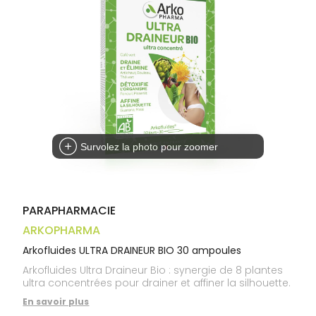
médicaux
Corps
Homme
Solaire
Visage
Survolez la photo pour zoomer
PARAPHARMACIE
ARKOPHARMA
Arkofluides ULTRA DRAINEUR BIO 30 ampoules
Arkofluides Ultra Draineur Bio : synergie de 8 plantes
ultra concentrées pour drainer et affiner la silhouette.
En savoir plus