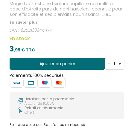
Magic Look est une teinture capillaire naturelle à
base d’extraits purs de noni hawaïen, reconnue pour
son efficacité et ses bienfaits nourrissants. Elle
redonne rapidement une couleur noire naturelle,
En savoir plus
nourrit les racines, préserve la santé des cheveux et
EAN :
8202133344477
du cuir chevelu, sans produits chimiques agressifs.
Formule 100 % sans ammoniaque.
En stock
3
,
99
€ TTC
Ajouter au panier
-
1
+
Paiements 100% sécurisés
Livraison par la pharmacie
À partir de 10,00€
Retrait en pharmacie
Offert
Politique de retour
Satisfait ou remboursé